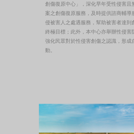
害且無司法協助需求個案
創傷復原中心」，深化早年受性侵害且
服務，並引導民間團體投
案之創傷復原服務，及時提供諮商輔導
傷復原服務行列，運用公
侵被害人之處遇服務，幫助被害者達到
金補助經費辦理「性侵害
心建置推動計畫」。本所於
終極目標；此外，本中心亦舉辦性侵害
受衛福部保護服務司委託
強化民眾對於性侵害創傷之認識，形成
芙創傷復原中心」，藉以
動。
害人之處遇服務品質，並
於性侵害創傷之認識。