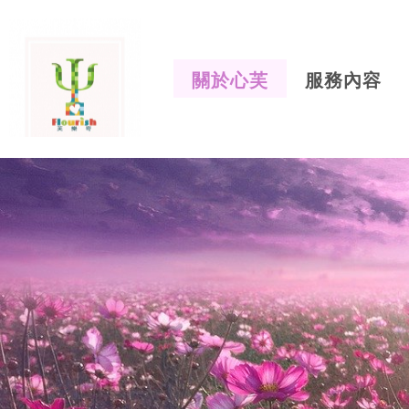
關於心芙
服務內容
芙樂奇心
所-心芙
中心